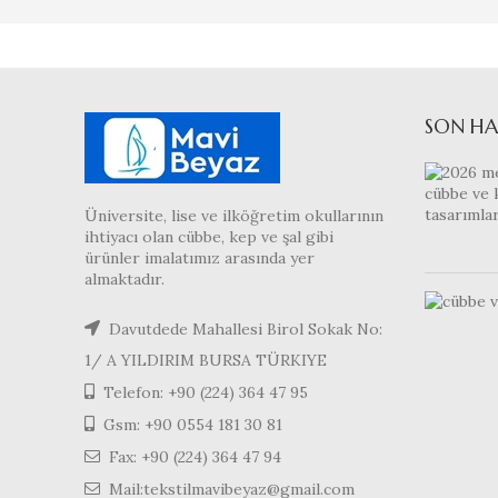
SON HA
Üniversite, lise ve ilköğretim okullarının
ihtiyacı olan cübbe, kep ve şal gibi
ürünler imalatımız arasında yer
almaktadır.
Davutdede Mahallesi Birol Sokak No:
1/ A YILDIRIM BURSA TÜRKIYE
Telefon: +90 (224) 364 47 95
Gsm: +90 0554 181 30 81
Fax: +90 (224) 364 47 94
Mail:tekstilmavibeyaz@gmail.com