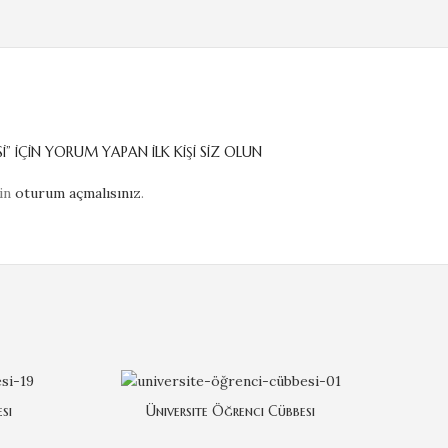
I” IÇIN YORUM YAPAN ILK KIŞI SIZ OLUN
çin
oturum açmalısınız
.
si
Üniversite Öğrenci Cübbesi