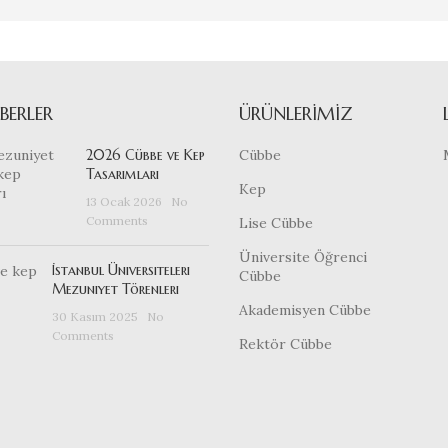
BERLER
ÜRÜNLERIMIZ
2026 Cübbe ve Kep
Cübbe
Tasarımları
Kep
13 Ocak 2026
No
Comments
Lise Cübbe
Üniversite Öğrenci
İstanbul Üniversiteleri
Cübbe
Mezuniyet Törenleri
Akademisyen Cübbe
30 Kasım 2025
No
Comments
Rektör Cübbe