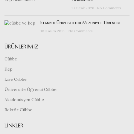
13 Ocak 2026
No Comments
İstanbul Üniversiteleri Mezuniyet Törenleri
30 Kasım 2025
No Comments
ÜRÜNLERIMIZ
Cübbe
Kep
Lise Cübbe
Üniversite Öğrenci Cübbe
Akademisyen Cübbe
Rektör Cübbe
LINKLER