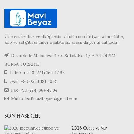
Üniversite, lise ve ilköğretim okullarının ihtiyacı olan cübbe,
kep ve şal gibi ürünler imalatımız arasında yer almaktadır.
Davutdede Mahallesi Birol Sokak No: 1/ A YILDIRIM
BURSA TÜRKIYE
Telefon: +90 (224) 364 47 95
Gsm: +90 0554 181 30 81
Fax: +90 (224) 364 47 94
Mail:tekstilmavibeyaz@gmail.com
SON HABERLER
2026 Cübbe ve Kep
Tasarımları