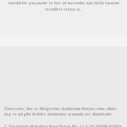
önemli bir parçasıdır ve her yıl mezunlar için farklı tasarım
MEZUNIYET TÖRENLERINDE, DIPLOMA MERASIMI
trendleri ortaya çı...
ÖĞRENCI KIYAFETLERI
,
REKTÖR CÜBBESI
Üniversite, lise ve ilköğretim okullarının ihtiyacı olan cübbe,
kep ve şal gibi ürünler imalatımız arasında yer almaktadır.
Davutdede Mahallesi Birol Sokak No: 1/ A YILDIRIM BURSA