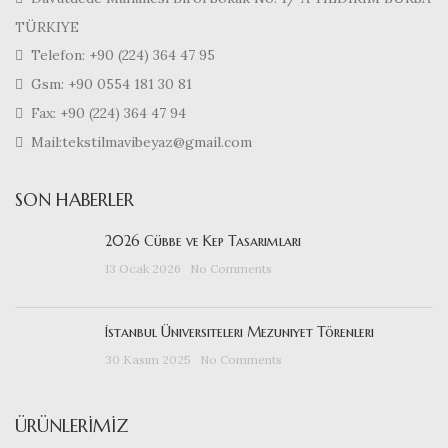
TÜRKIYE
Telefon: +90 (224) 364 47 95
Gsm: +90 0554 181 30 81
Fax: +90 (224) 364 47 94
Mail:tekstilmavibeyaz@gmail.com
SON HABERLER
2026 Cübbe ve Kep Tasarımları
13 Ocak 2026
No Comments
İstanbul Üniversiteleri Mezuniyet Törenleri
30 Kasım 2025
No Comments
ÜRÜNLERIMIZ