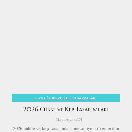
,
2026 CÜBBE VE KEP TASARIMLARI
,
,
,
AKADEMISYEN CÜBBE
CÜBBE
İSTANBUL MEZUNIYET
2026 Cübbe ve Kep Tasarımları
,
,
KEP
LISE MEZUNIYET CÜBBE VE KEP
Mavibeyaz224
,
MEZUNIYET CÜBBE VE KEP
,
MEZUNIYET TÖRENLERINDE KEP ATMA
2026 cübbe ve kep tasarımları, mezuniyet törenlerinin