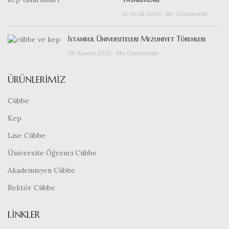
13 Ocak 2026
No Comments
İstanbul Üniversiteleri Mezuniyet Törenleri
30 Kasım 2025
No Comments
ÜRÜNLERIMIZ
Cübbe
Kep
Lise Cübbe
Üniversite Öğrenci Cübbe
Akademisyen Cübbe
Rektör Cübbe
LINKLER