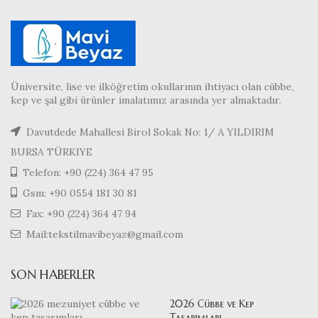
Üniversite, lise ve ilköğretim okullarının ihtiyacı olan cübbe,
kep ve şal gibi ürünler imalatımız arasında yer almaktadır.
Davutdede Mahallesi Birol Sokak No: 1/ A YILDIRIM
BURSA TÜRKIYE
Telefon: +90 (224) 364 47 95
Gsm: +90 0554 181 30 81
Fax: +90 (224) 364 47 94
Mail:tekstilmavibeyaz@gmail.com
SON HABERLER
2026 Cübbe ve Kep
Tasarımları