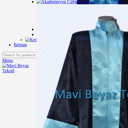
Akademisyen Cübbesi
Avukat Cübbesi
Kep
İletişim
Search
Menu