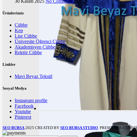
30 Kasım 2025
No Comments
Ürünlerimiz
Cübbe
Kep
Lise Cübbe
Üniversite Öğrenci Cübbe
Akademisyen Cübbe
Rektör Cübbe
Linkler
Mavi Beyaz Tekstil
Sosyal Medya
Instagram profile
Facebook
Youtube
Pinterest
SEO BURSA
2025 CREATED BY
SEO BURSA STUDIO
. PREMIUM E-COMM