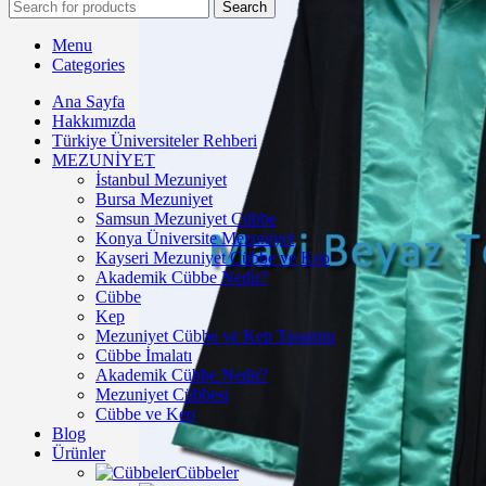
Search
Menu
Categories
Ana Sayfa
Hakkımızda
Türkiye Üniversiteler Rehberi
MEZUNİYET
İstanbul Mezuniyet
Bursa Mezuniyet
Samsun Mezuniyet Cübbe
Konya Üniversite Mezuniyet
Kayseri Mezuniyet Cübbe ve Kep
Akademik Cübbe Nedir?
Cübbe
Kep
Mezuniyet Cübbe ve Kep Tasarımı
Cübbe İmalatı
Akademik Cübbe Nedir?
Mezuniyet Cübbesi
Cübbe ve Kep
Blog
Ürünler
Cübbeler