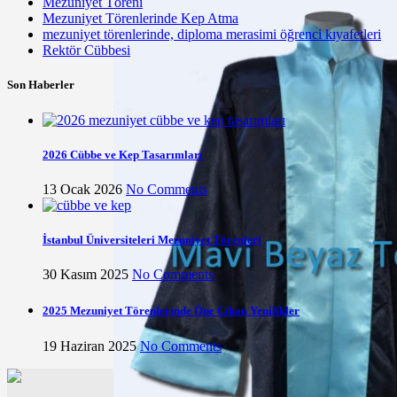
Mezuniyet Töreni
Mezuniyet Törenlerinde Kep Atma
mezuniyet törenlerinde, diploma merasimi öğrenci kıyafetleri
Rektör Cübbesi
Son Haberler
2026 Cübbe ve Kep Tasarımları
13 Ocak 2026
No Comments
İstanbul Üniversiteleri Mezuniyet Törenleri
30 Kasım 2025
No Comments
2025 Mezuniyet Törenlerinde Öne Çıkan Yenilikler
19 Haziran 2025
No Comments