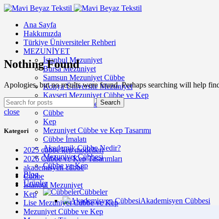
Ana Sayfa
Hakkımızda
Türkiye Üniversiteler Rehberi
MEZUNİYET
İstanbul Mezuniyet
Nothing Found
Bursa Mezuniyet
Samsun Mezuniyet Cübbe
Apologies, but no results were found. Perhaps searching will help find
Konya Üniversite Mezuniyet
Kayseri Mezuniyet Cübbe ve Kep
Search
Akademik Cübbe Nedir?
close
Cübbe
Kep
Mezuniyet Cübbe ve Kep Tasarımı
Kategori
Cübbe İmalatı
Akademik Cübbe Nedir?
2025 cübbe kep modelleri
Mezuniyet Cübbesi
2026 Cübbe ve Kep Tasarımları
Cübbe ve Kep
akademisyen cübbe
Blog
Cübbe
Ürünler
İstanbul Mezuniyet
Cübbeler
Kep
Akademisyen Cübbesi
Lise Mezuniyet Cübbe ve Kep
Mezuniyet Cübbe ve Kep