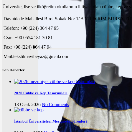
Üniversite, lise ve ilköğretim okullarının ihtiyacı olan cübbe, kep ve ş
Davutdede Mahallesi Birol Sokak No: 1/ A YILDIRIM BURSA 
Telefon: +90 (224) 364 47 95
Gsm: +90 0554 181 30 81
Fax: +90 (224) 364 47 94
Mail:tekstilmavibeyaz@gmail.com
Son Haberler
2026 Cübbe ve Kep Tasarımları
13 Ocak 2026
No Comments
İstanbul Üniversiteleri Mezuniyet Törenleri