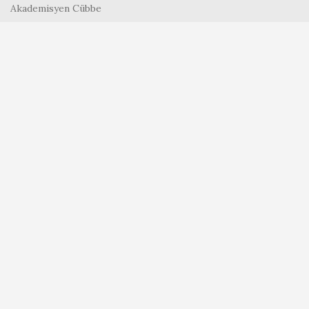
Akademisyen Cübbe
Rektör Cübbe
LINKLER
Mavi Beyaz Tekstil
SOSYAL MEDYA
Instagram profile
Facebook
Youtube
Pinterest
SEO BURSA
2025 CREATED BY
SEO BURSA STUDIO
. PREMIUM E-
COMMERCE SOLUTIONS.