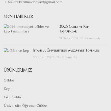
Mail:tekstilmavibeyaz@gmail.com
SON HABERLER
2026 Cübbe ve Kep
Tasarımları
13 Ocak 2026
No Comments
İstanbul Üniversiteleri Mezuniyet Törenleri
30 Kasım 2025
No Comments
ÜRÜNLERIMIZ
Cübbe
Kep
Lise Cübbe
Üniversite Öğrenci Cübbe